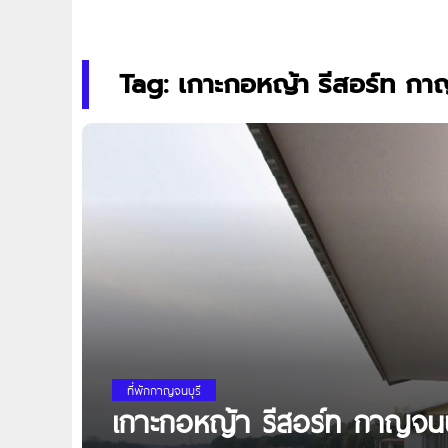
Tag: เกาะกอหญ้า รีสอร์ท กา
ที่พักกาญจนบุรี
เกาะกอหญ้า รีสอร์ท กาญจนบ