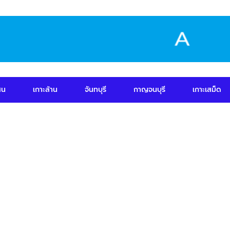
สน
เกาะล้าน
จันทบุรี
กาญจนบุรี
เกาะเสม็ด