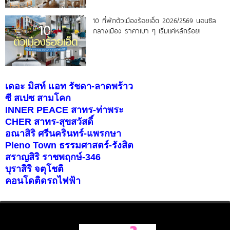
10 ที่พักตัวเมืองร้อยเอ็ด 2026/2569 นอนชิล
กลางเมือง ราคาเบา ๆ เริ่มแค่หลักร้อย!
เดอะ มิสท์ แอท รัชดา-ลาดพร้าว
ซี สเปซ สามโคก
INNER PEACE สาทร-ท่าพระ
CHER สาทร-สุขสวัสดิ์
อณาสิริ ศรีนครินทร์-แพรกษา
Pleno Town ธรรมศาสตร์-รังสิต
สราญสิริ ราชพฤกษ์-346
บุราสิริ จตุโชติ
คอนโดติดรถไฟฟ้า