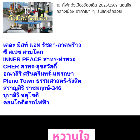
10 ที่พักตัวเมืองร้อยเอ็ด 2026/2569 นอนชิล
กลางเมือง ราคาเบา ๆ เริ่มแค่หลักร้อย!
เดอะ มิสท์ แอท รัชดา-ลาดพร้าว
ซี สเปซ สามโคก
INNER PEACE สาทร-ท่าพระ
CHER สาทร-สุขสวัสดิ์
อณาสิริ ศรีนครินทร์-แพรกษา
Pleno Town ธรรมศาสตร์-รังสิต
สราญสิริ ราชพฤกษ์-346
บุราสิริ จตุโชติ
คอนโดติดรถไฟฟ้า