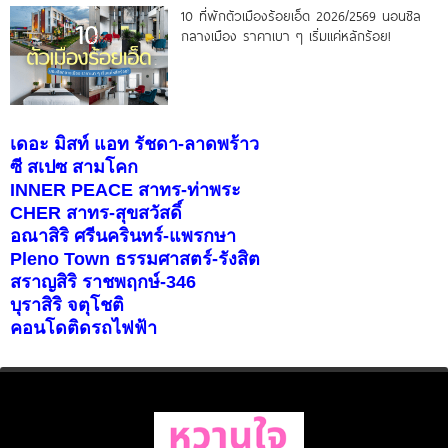
10 ที่พักตัวเมืองร้อยเอ็ด 2026/2569 นอนชิล
กลางเมือง ราคาเบา ๆ เริ่มแค่หลักร้อย!
เดอะ มิสท์ แอท รัชดา-ลาดพร้าว
ซี สเปซ สามโคก
INNER PEACE สาทร-ท่าพระ
CHER สาทร-สุขสวัสดิ์
อณาสิริ ศรีนครินทร์-แพรกษา
Pleno Town ธรรมศาสตร์-รังสิต
สราญสิริ ราชพฤกษ์-346
บุราสิริ จตุโชติ
คอนโดติดรถไฟฟ้า