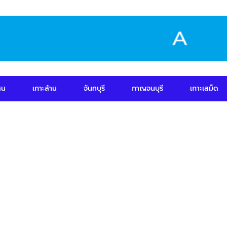
สน
เกาะล้าน
จันทบุรี
กาญจนบุรี
เกาะเสม็ด