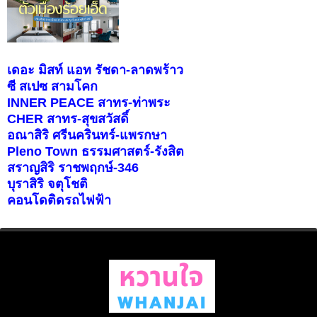
เดอะ มิสท์ แอท รัชดา-ลาดพร้าว
ซี สเปซ สามโคก
INNER PEACE สาทร-ท่าพระ
CHER สาทร-สุขสวัสดิ์
อณาสิริ ศรีนครินทร์-แพรกษา
Pleno Town ธรรมศาสตร์-รังสิต
สราญสิริ ราชพฤกษ์-346
บุราสิริ จตุโชติ
คอนโดติดรถไฟฟ้า