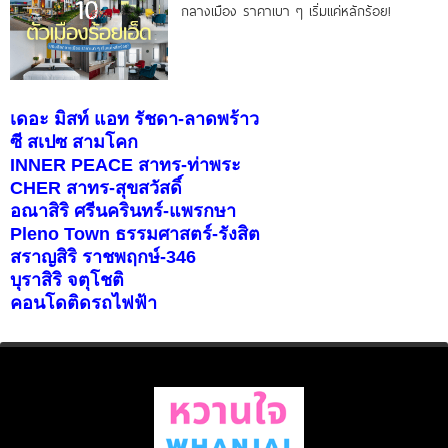
กลางเมือง ราคาเบา ๆ เริ่มแค่หลักร้อย!
เดอะ มิสท์ แอท รัชดา-ลาดพร้าว
ซี สเปซ สามโคก
INNER PEACE สาทร-ท่าพระ
CHER สาทร-สุขสวัสดิ์
อณาสิริ ศรีนครินทร์-แพรกษา
Pleno Town ธรรมศาสตร์-รังสิต
สราญสิริ ราชพฤกษ์-346
บุราสิริ จตุโชติ
คอนโดติดรถไฟฟ้า