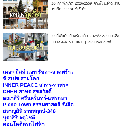
20 คาเฟ่ภูเก็ต 2026/2569 คาเฟ่ไหนเด็ด ร้าน
ไหนฮิต เรารวมไว้ให้แล้ว!
10 ที่พักตัวเมืองร้อยเอ็ด 2026/2569 นอนชิล
กลางเมือง ราคาเบา ๆ เริ่มแค่หลักร้อย!
เดอะ มิสท์ แอท รัชดา-ลาดพร้าว
ซี สเปซ สามโคก
INNER PEACE สาทร-ท่าพระ
CHER สาทร-สุขสวัสดิ์
อณาสิริ ศรีนครินทร์-แพรกษา
Pleno Town ธรรมศาสตร์-รังสิต
สราญสิริ ราชพฤกษ์-346
บุราสิริ จตุโชติ
คอนโดติดรถไฟฟ้า