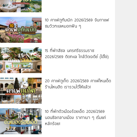
10 คาเฟ่ภูทับเบิก 2026/2569 จิบกาแฟ
ชมวิวทะเลหมอกฟิน ๆ
15 ที่พักสิชล นครศรีธรรมราช
2026/2569 ติดทะเล ใกล้วัดเจดีย์ (ไอ้ไข่)
20 คาเฟ่ภูเก็ต 2026/2569 คาเฟ่ไหนเด็ด
ร้านไหนฮิต เรารวมไว้ให้แล้ว!
10 ที่พักตัวเมืองร้อยเอ็ด 2026/2569
นอนชิลกลางเมือง ราคาเบา ๆ เริ่มแค่
หลักร้อย!