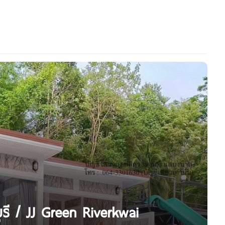
รี / JJ Green Riverkwai