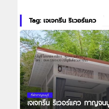
Tag: เจเจกรีน ริเวอร์แคว
ที่พักกาญจนบุรี
เจเจกรีน ริเวอร์แคว กาญจนบุ