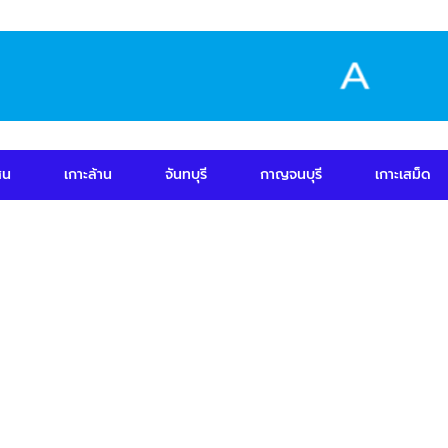
สน
เกาะล้าน
จันทบุรี
กาญจนบุรี
เกาะเสม็ด