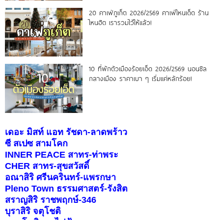
20 คาเฟ่ภูเก็ต 2026/2569 คาเฟ่ไหนเด็ด ร้าน
ไหนฮิต เรารวมไว้ให้แล้ว!
10 ที่พักตัวเมืองร้อยเอ็ด 2026/2569 นอนชิล
กลางเมือง ราคาเบา ๆ เริ่มแค่หลักร้อย!
เดอะ มิสท์ แอท รัชดา-ลาดพร้าว
ซี สเปซ สามโคก
INNER PEACE สาทร-ท่าพระ
CHER สาทร-สุขสวัสดิ์
อณาสิริ ศรีนครินทร์-แพรกษา
Pleno Town ธรรมศาสตร์-รังสิต
สราญสิริ ราชพฤกษ์-346
บุราสิริ จตุโชติ