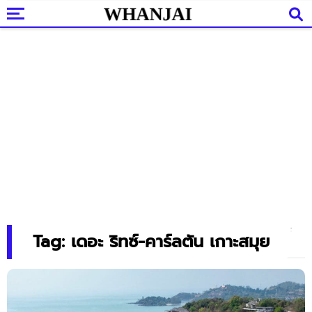
Tag: เดอะ ริทซ์-คาร์ลตัน เกาะสมุย