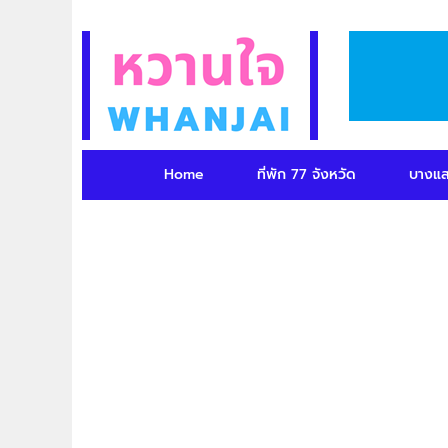
Home
ที่พัก 77 จังหวัด
บางแ