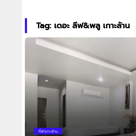
Tag: เดอะ ลีฟ&พลู เกาะล้าน
ที่พักเกาะล้าน