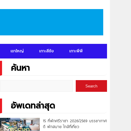
เขาใหญ่
เกาะสีชัง
เกาะพีพี
ค้นหา
Search
อัพเดทล่าสุด
15 ที่พักศรีราชา 2026/2569 บรรยากาศ
ดี พักสบาย ใกล้ที่เที่ยว