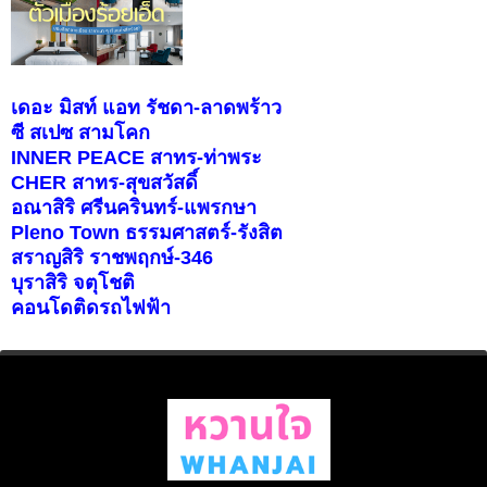
เดอะ มิสท์ แอท รัชดา-ลาดพร้าว
ซี สเปซ สามโคก
INNER PEACE สาทร-ท่าพระ
CHER สาทร-สุขสวัสดิ์
อณาสิริ ศรีนครินทร์-แพรกษา
Pleno Town ธรรมศาสตร์-รังสิต
สราญสิริ ราชพฤกษ์-346
บุราสิริ จตุโชติ
คอนโดติดรถไฟฟ้า