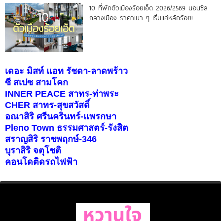
10 ที่พักตัวเมืองร้อยเอ็ด 2026/2569 นอนชิล
กลางเมือง ราคาเบา ๆ เริ่มแค่หลักร้อย!
เดอะ มิสท์ แอท รัชดา-ลาดพร้าว
ซี สเปซ สามโคก
INNER PEACE สาทร-ท่าพระ
CHER สาทร-สุขสวัสดิ์
อณาสิริ ศรีนครินทร์-แพรกษา
Pleno Town ธรรมศาสตร์-รังสิต
สราญสิริ ราชพฤกษ์-346
บุราสิริ จตุโชติ
คอนโดติดรถไฟฟ้า