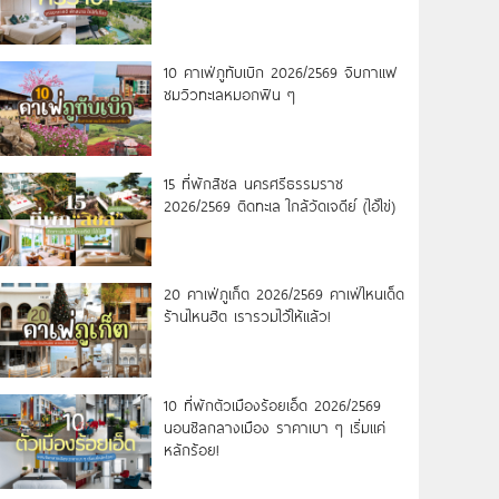
10 คาเฟ่ภูทับเบิก 2026/2569 จิบกาแฟ
ชมวิวทะเลหมอกฟิน ๆ
15 ที่พักสิชล นครศรีธรรมราช
2026/2569 ติดทะเล ใกล้วัดเจดีย์ (ไอ้ไข่)
20 คาเฟ่ภูเก็ต 2026/2569 คาเฟ่ไหนเด็ด
ร้านไหนฮิต เรารวมไว้ให้แล้ว!
10 ที่พักตัวเมืองร้อยเอ็ด 2026/2569
นอนชิลกลางเมือง ราคาเบา ๆ เริ่มแค่
หลักร้อย!