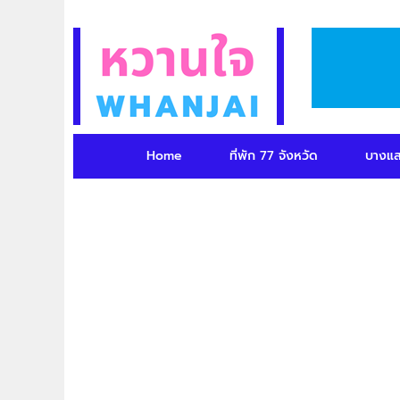
Home
ที่พัก 77 จังหวัด
บางแ