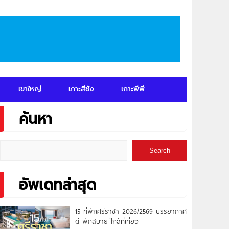
เขาใหญ่
เกาะสีชัง
เกาะพีพี
ค้นหา
Search
อัพเดทล่าสุด
15 ที่พักศรีราชา 2026/2569 บรรยากาศ
ดี พักสบาย ใกล้ที่เที่ยว