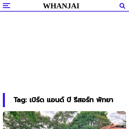
Tag: เบิร์ด แอนด์ บี รีสอร์ท พัทยา