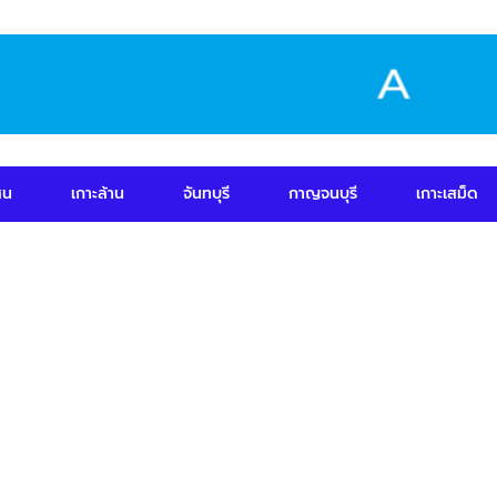
สน
เกาะล้าน
จันทบุรี
กาญจนบุรี
เกาะเสม็ด