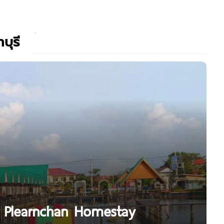
บุรี
ี / Plearnchan Homestay