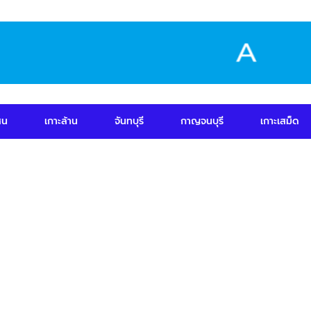
สน
เกาะล้าน
จันทบุรี
กาญจนบุรี
เกาะเสม็ด