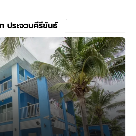
์ท ประจวบคีรีขันธ์