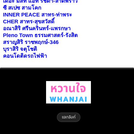
เดอะ มิสท์ แอท รัชดา-ลาดพร้าว
ซี สเปซ สามโคก
INNER PEACE สาทร-ท่าพระ
CHER สาทร-สุขสวัสดิ์
อณาสิริ ศรีนครินทร์-แพรกษา
Pleno Town ธรรมศาสตร์-รังสิต
สราญสิริ ราชพฤกษ์-346
บุราสิริ จตุโชติ
คอนโดติดรถไฟฟ้า
แลกลิงค์