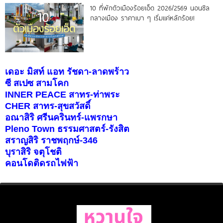
10 ที่พักตัวเมืองร้อยเอ็ด 2026/2569 นอนชิล
กลางเมือง ราคาเบา ๆ เริ่มแค่หลักร้อย!
เดอะ มิสท์ แอท รัชดา-ลาดพร้าว
ซี สเปซ สามโคก
INNER PEACE สาทร-ท่าพระ
CHER สาทร-สุขสวัสดิ์
อณาสิริ ศรีนครินทร์-แพรกษา
Pleno Town ธรรมศาสตร์-รังสิต
สราญสิริ ราชพฤกษ์-346
บุราสิริ จตุโชติ
คอนโดติดรถไฟฟ้า