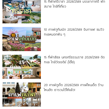
15 ที่พักศรีราชา 2026/2569 บรรยากาศดี พัก
สบาย ใกล้ที่เที่ยว
10 คาเฟ่ภูทับเบิก 2026/2569 จิบกาแฟ ชมวิว
ทะเลหมอกฟิน ๆ
15 ที่พักสิชล นครศรีธรรมราช 2026/2569 ติด
ทะเล ใกล้วัดเจดีย์ (ไอ้ไข่)
20 คาเฟ่ภูเก็ต 2026/2569 คาเฟ่ไหนเด็ด ร้าน
ไหนฮิต เรารวมไว้ให้แล้ว!