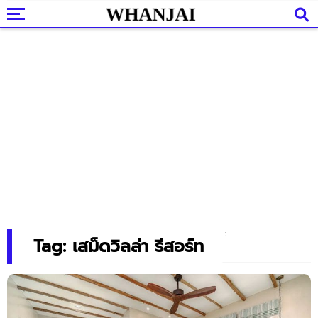
Tag: เสม็ดวิลล่า รีสอร์ท