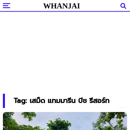
Tag: เสม็ด แทมมารีน บีช รีสอร์ท