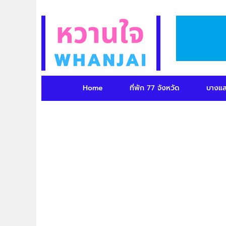
Home
ที่พัก 77 จังหวัด
บางแ