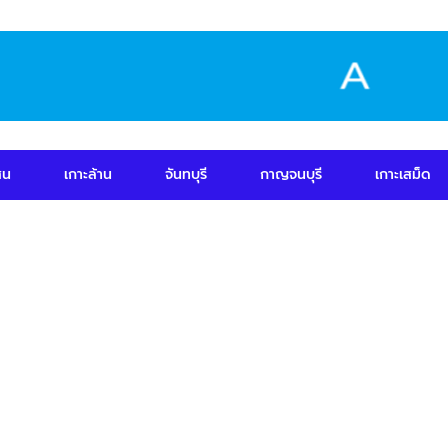
สน
เกาะล้าน
จันทบุรี
กาญจนบุรี
เกาะเสม็ด