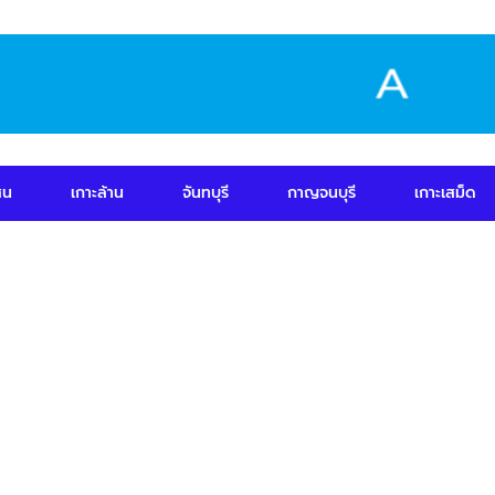
สน
เกาะล้าน
จันทบุรี
กาญจนบุรี
เกาะเสม็ด