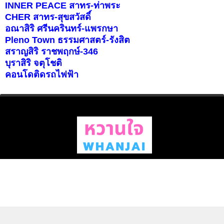
INNER PEACE สาทร-ท่าพระ
CHER สาทร-สุขสวัสดิ์
อณาสิริ ศรีนครินทร์-แพรกษา
Pleno Town ธรรมศาสตร์-รังสิต
สราญสิริ ราชพฤกษ์-346
บุราสิริ จตุโชติ
คอนโดติดรถไฟฟ้า
แลกลิงค์