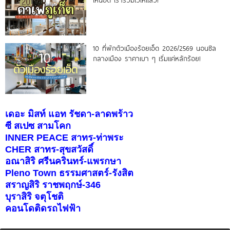
10 ที่พักตัวเมืองร้อยเอ็ด 2026/2569 นอนชิล
กลางเมือง ราคาเบา ๆ เริ่มแค่หลักร้อย!
เดอะ มิสท์ แอท รัชดา-ลาดพร้าว
ซี สเปซ สามโคก
INNER PEACE สาทร-ท่าพระ
CHER สาทร-สุขสวัสดิ์
อณาสิริ ศรีนครินทร์-แพรกษา
Pleno Town ธรรมศาสตร์-รังสิต
สราญสิริ ราชพฤกษ์-346
บุราสิริ จตุโชติ
คอนโดติดรถไฟฟ้า