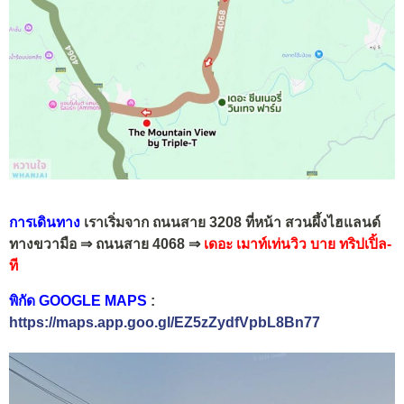
การเดินทาง
เราเริ่มจาก ถนนสาย 3208 ที่หน้า สวนผึ้งไฮแลนด์
ทางขวามือ
⇒ ถนนสาย 4068 ⇒
เดอะ เมาท์เท่นวิว บาย ทริปเปิ้ล-
ที
พิกัด GOOGLE MAPS
:
https://maps.app.goo.gl/EZ5zZydfVpbL8Bn77