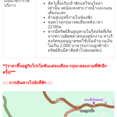
เงื่อนไขการใช้
สัตว์เลี้ยงรับเข้าพักแต่โซนวิลล่า
บริการ
เท่านั้น งดน้องลงสระว่ายน้ำและนอน
เตียงนะคะ
ห้ามสูบบุหรี่ภายในห้องพัก
ขอความกรุณาลดเสียงหลังเวลา
22:00น.
หากมีทรัพย์สินสูญหายในรีสอร์ตที่เกิด
จากความผิดพลาดของพนักงาน ทางรี
สอร์ตขออนุญาตชดใช้เป็นจำนวนเงิน
ไม่เกิน 2,000 บาท (รบกวนลูกค้านำ
ทรัพย์สินมีค่าติดตัวไปตลอดค่ะ)
**(ราคาขึ้นอยู่กับโปรโมชันแต่ละเดือน กรุณาสอบถามที่พักอีก
ครั้ง)***
:::: การเดินทางไปยังที่พัก ::::