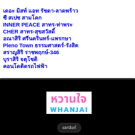
เดอะ มิสท์ แอท รัชดา-ลาดพร้าว
ซี สเปซ สามโคก
INNER PEACE สาทร-ท่าพระ
CHER สาทร-สุขสวัสดิ์
อณาสิริ ศรีนครินทร์-แพรกษา
Pleno Town ธรรมศาสตร์-รังสิต
สราญสิริ ราชพฤกษ์-346
บุราสิริ จตุโชติ
คอนโดติดรถไฟฟ้า
แลกลิงค์