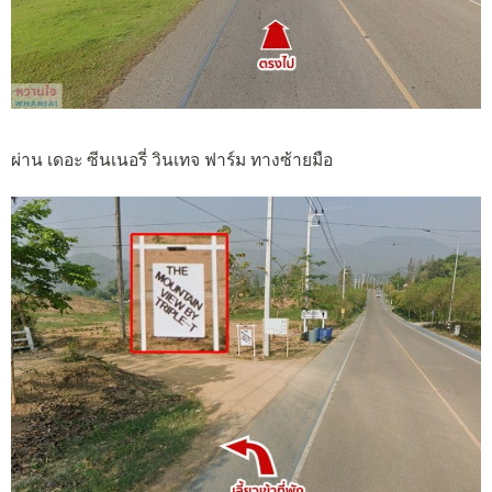
ผ่าน เดอะ ซีนเนอรี่ วินเทจ ฟาร์ม ทางซ้ายมือ