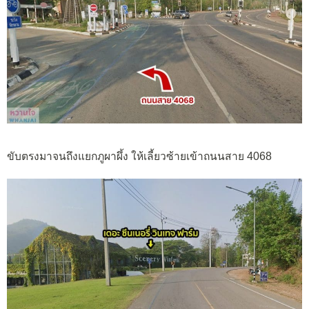
ขับตรงมาจนถึงแยกภูผาผึ้ง ให้เลี้ยวซ้ายเข้าถนนสาย 4068