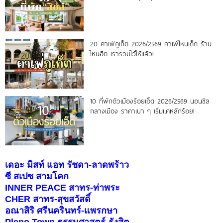
20 คาเฟ่ภูเก็ต 2026/2569 คาเฟ่ไหนเด็ด ร้าน
ไหนฮิต เรารวมไว้ให้แล้ว!
10 ที่พักตัวเมืองร้อยเอ็ด 2026/2569 นอนชิล
กลางเมือง ราคาเบา ๆ เริ่มแค่หลักร้อย!
เดอะ มิสท์ แอท รัชดา-ลาดพร้าว
ซี สเปซ สามโคก
INNER PEACE สาทร-ท่าพระ
CHER สาทร-สุขสวัสดิ์
อณาสิริ ศรีนครินทร์-แพรกษา
Pleno Town ธรรมศาสตร์-รังสิต