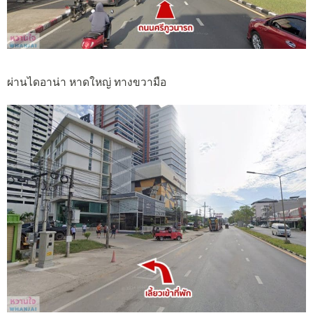
ผ่านไดอาน่า หาดใหญ่ ทางขวามือ