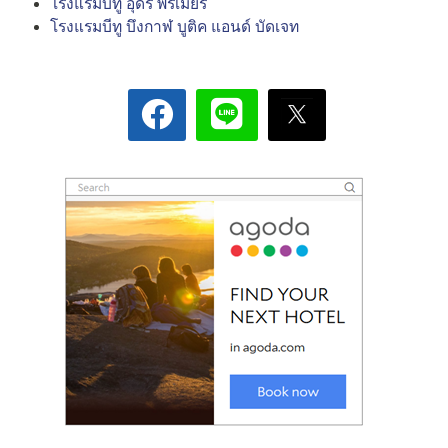
โรงแรมบีทู อุดร พรีเมียร์
โรงแรมบีทู บึงกาฬ บูติค แอนด์ บัดเจท