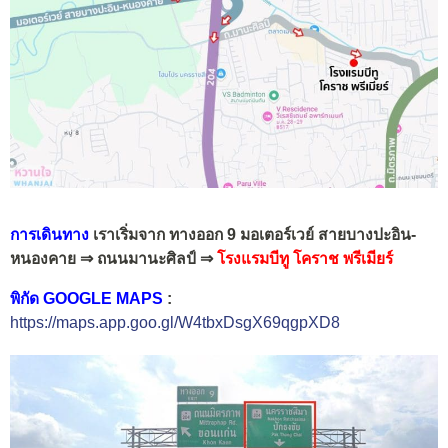
การเดินทาง
เราเริ่มจาก ทางออก 9 มอเตอร์เวย์ สายบางปะอิน-
หนองคาย ⇒ ถนนมานะศิลป์ ⇒
โรงแรมบีทู โคราช พรีเมียร์
พิกัด GOOGLE MAPS
:
https://maps.app.goo.gl/W4tbxDsgX69qgpXD8