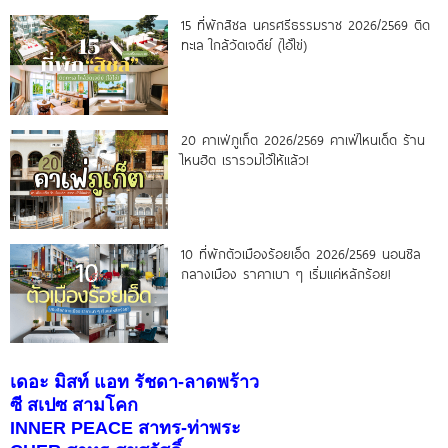
15 ที่พักสิชล นครศรีธรรมราช 2026/2569 ติด
ทะเล ใกล้วัดเจดีย์ (ไอ้ไข่)
20 คาเฟ่ภูเก็ต 2026/2569 คาเฟ่ไหนเด็ด ร้าน
ไหนฮิต เรารวมไว้ให้แล้ว!
10 ที่พักตัวเมืองร้อยเอ็ด 2026/2569 นอนชิล
กลางเมือง ราคาเบา ๆ เริ่มแค่หลักร้อย!
เดอะ มิสท์ แอท รัชดา-ลาดพร้าว
ซี สเปซ สามโคก
INNER PEACE สาทร-ท่าพระ