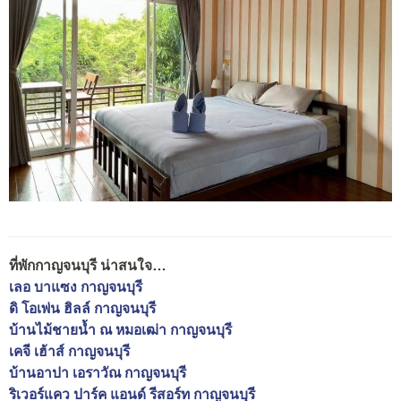
ที่พักกาญจนบุรี น่าสนใจ…
เลอ บาแซง กาญจนบุรี
ดิ โอเพ่น ฮิลล์ กาญจนบุรี
บ้านไม้ชายน้ำ ณ หมอเฒ่า กาญจนบุรี
เคจี เฮ้าส์ กาญจนบุรี
บ้านอาปา เอราวัณ กาญจนบุรี
ริเวอร์แคว ปาร์ค แอนด์ รีสอร์ท กาญจนบุรี