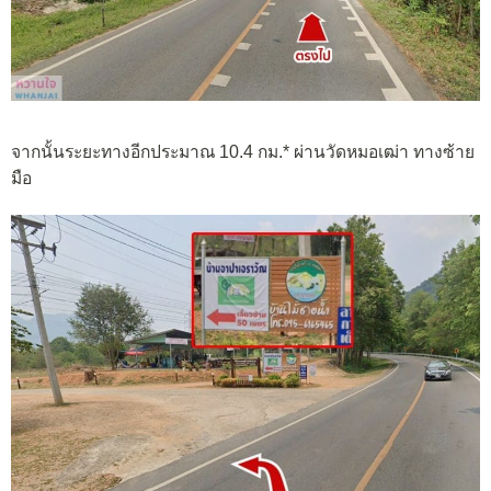
จากนั้นระยะทางอีกประมาณ 10.4 กม.* ผ่านวัดหมอเฒ่า ทางซ้าย
มือ