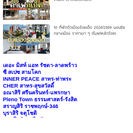
10 ที่พักตัวเมืองร้อยเอ็ด 2026/2569 นอนชิล
กลางเมือง ราคาเบา ๆ เริ่มแค่หลักร้อย!
เดอะ มิสท์ แอท รัชดา-ลาดพร้าว
ซี สเปซ สามโคก
INNER PEACE สาทร-ท่าพระ
CHER สาทร-สุขสวัสดิ์
อณาสิริ ศรีนครินทร์-แพรกษา
Pleno Town ธรรมศาสตร์-รังสิต
สราญสิริ ราชพฤกษ์-346
บุราสิริ จตุโชติ
คอนโดติดรถไฟฟ้า