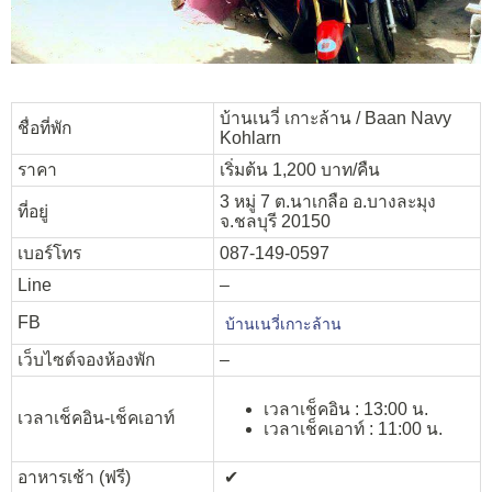
บ้านเนวี่ เกาะล้าน / Baan Navy
ชื่อที่พัก
Kohlarn
ราคา
เริ่มต้น 1,200 บาท/คืน
3 หมู่ 7 ต.นาเกลือ อ.บางละมุง
ที่อยู่
จ.ชลบุรี 20150
เบอร์โทร
087-149-0597
Line
–
FB
บ้านเนวี่เกาะล้าน
เว็บไซต์จองห้องพัก
–
เวลาเช็คอิน : 13:00 น.
เวลาเช็คอิน-เช็คเอาท์
เวลาเช็คเอาท์ : 11:00 น.
อาหารเช้า (ฟรี)
✔︎