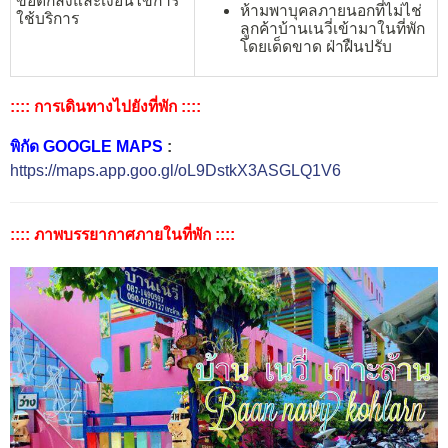
ข้อตกลงและเงื่อนไขการ
ห้ามพาบุคลภายนอกที่ไม่ไช่
ใช้บริการ
ลูกค้าบ้านเนวี่เข้ามาในที่พัก
โดยเด็ดขาด ฝ่าฝืนปรับ
:::: การเดินทางไปยังที่พัก ::::
พิกัด GOOGLE MAPS
:
https://maps.app.goo.gl/oL9DstkX3ASGLQ1V6
:::: ภาพบรรยากาศภายในที่พัก ::::