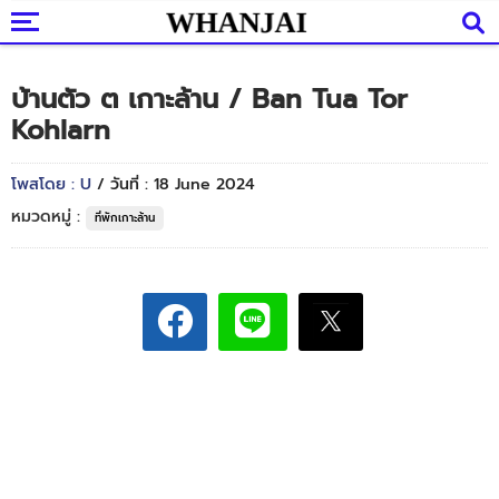
บ้านตัว ต เกาะล้าน / Ban Tua Tor
Kohlarn
โพสโดย : U
/ วันที่ : 18 June 2024
หมวดหมู่ :
ที่พักเกาะล้าน