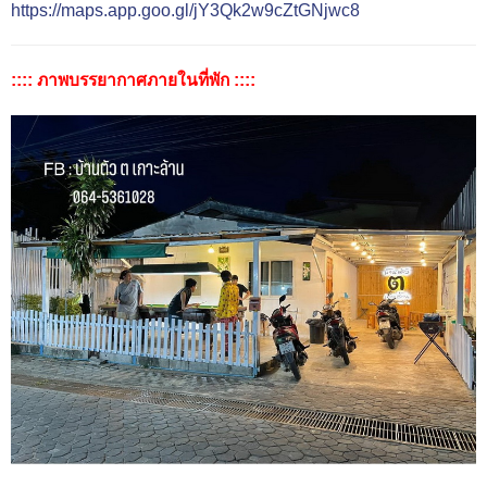
https://maps.app.goo.gl/jY3Qk2w9cZtGNjwc8
:::: ภาพบรรยากาศภายในที่พัก ::::