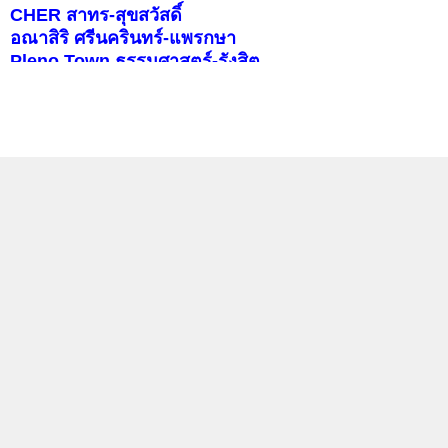
CHER สาทร-สุขสวัสดิ์
อณาสิริ ศรีนครินทร์-แพรกษา
Pleno Town ธรรมศาสตร์-รังสิต
สราญสิริ ราชพฤกษ์-346
บุราสิริ จตุโชติ
คอนโดติดรถไฟฟ้า
แลกลิงค์
Copyright © 2023 All Right Reserved. Designed By
ETHAIWEB.COM