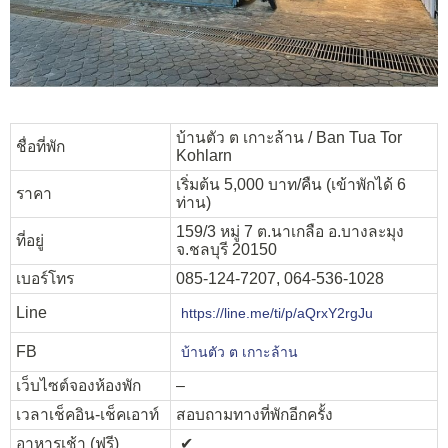
บ้านตัว ต เกาะล้าน / Ban Tua Tor
ชื่อที่พัก
Kohlarn
เริ่มต้น 5,000 บาท/คืน (เข้าพักได้ 6
ราคา
ท่าน)
159/3 หมู่ 7 ต.นาเกลือ อ.บางละมุง
ที่อยู่
จ.ชลบุรี 20150
เบอร์โทร
085-124-7207, 064-536-1028
Line
https://line.me/ti/p/aQrxY2rgJu
FB
บ้านตัว ต เกาะล้าน
เว็บไซต์จองห้องพัก
–
เวลาเช็คอิน-เช็คเอาท์
สอบถามทางที่พักอีกครั้ง
อาหารเช้า (ฟรี)
✔︎