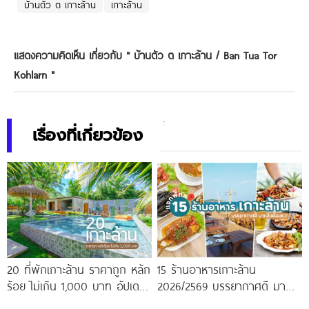
บ้านตัว ต เกาะล้าน
เกาะล้าน
แสดงความคิดเห็น เกี่ยวกับ "
บ้านตัว ต เกาะล้าน / Ban Tua Tor
Kohlarn
"
เรื่องที่เกี่ยวข้อง
20 ที่พักเกาะล้าน ราคาถูก หลัก
15 ร้านอาหารเกาะล้าน
ร้อย ไม่เกิน 1,000 บาท อัปเดต
2026/2569 บรรยากาศดี มา
ใหม่ 2026/2569
แล้วต้องแวะ