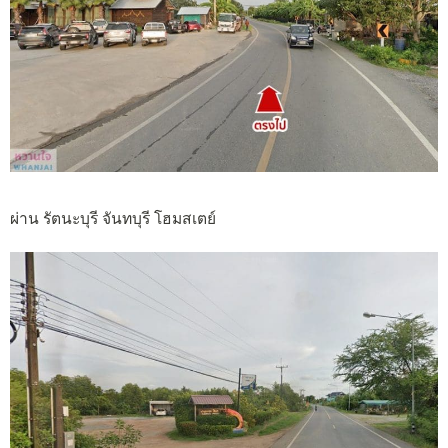
ผ่าน รัตนะบุรี จันทบุรี โฮมสเตย์