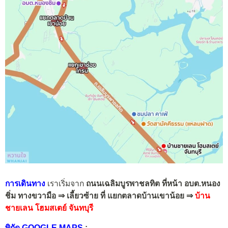
การเดินทาง
เราเริ่มจาก
ถนนเฉลิมบูรพาชลทิต ที่หน้า อบต.หนอง
ชิ่ม ทางขวามือ ⇒ เลี้ยวซ้าย ที่ แยกตลาดบ้านเขาน้อย ⇒
บ้าน
ชายเลน โฮมสเตย์ จันทบุรี
พิกัด GOOGLE MAPS
: