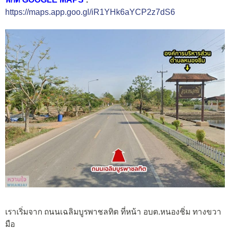
https://maps.app.goo.gl/iR1YHk6aYCP2z7dS6
เราเริ่มจาก ถนนเฉลิมบูรพาชลทิต ที่หน้า อบต.หนองชิ่ม ทางขวา
มือ