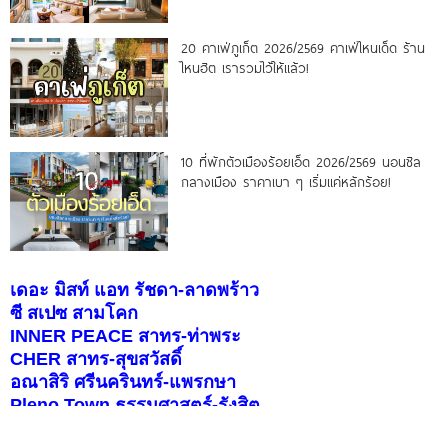
20 คาเฟ่ภูเก็ต 2026/2569 คาเฟ่ไหนเด็ด ร้าน
ไหนฮิต เรารวมไว้ให้แล้ว!
10 ที่พักตัวเมืองร้อยเอ็ด 2026/2569 นอนชิล
กลางเมือง ราคาเบา ๆ เริ่มแค่หลักร้อย!
เดอะ มิสท์ แอท รัชดา-ลาดพร้าว
ซี สเปซ สามโคก
INNER PEACE สาทร-ท่าพระ
CHER สาทร-สุขสวัสดิ์
อณาสิริ ศรีนครินทร์-แพรกษา
Pleno Town ธรรมศาสตร์-รังสิต
สราญสิริ ราชพฤกษ์-346