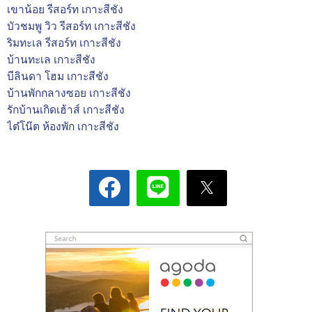
เขาน้อย รีสอร์ท เกาะสีชัง
บัวชมพู วิว รีสอร์ท เกาะสีชัง
ริมทะเล รีสอร์ท เกาะสีชัง
บ้านทะเล เกาะสีชัง
บีลินดา โฮม เกาะสีชัง
บ้านพักกลางซอย เกาะสีชัง
รักบ้านเกิดเฮ้าส์ เกาะสีชัง
ไต๋โน๊ต ห้องพัก เกาะสีชัง