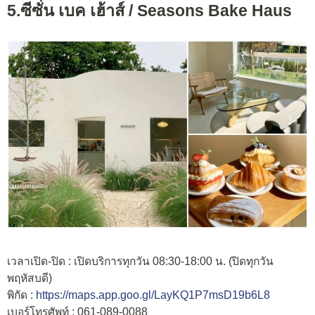
5.ซีซั่น เบค เฮ้าส์ /
Seasons Bake Haus
เวลาเปิด-ปิด : เปิดบริการทุกวัน 08:30-18:00 น. (ปิดทุกวัน
พฤหัสบดี)
พิกัด :
https://maps.app.goo.gl/LayKQ1P7msD19b6L8
เบอร์โทรศัพท์ : 061-089-0088