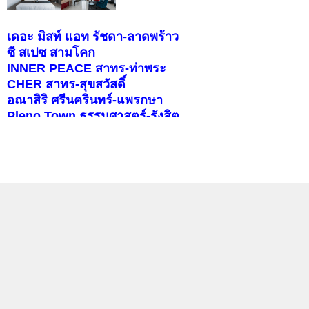
เดอะ มิสท์ แอท รัชดา-ลาดพร้าว
ซี สเปซ สามโคก
INNER PEACE สาทร-ท่าพระ
CHER สาทร-สุขสวัสดิ์
อณาสิริ ศรีนครินทร์-แพรกษา
Pleno Town ธรรมศาสตร์-รังสิต
สราญสิริ ราชพฤกษ์-346
บุราสิริ จตุโชติ
คอนโดติดรถไฟฟ้า
แลกลิงค์