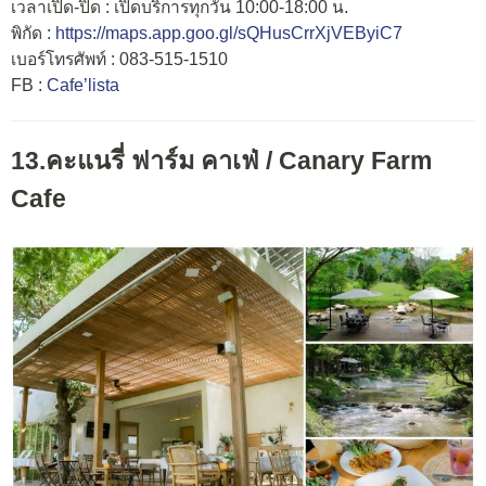
เวลาเปิด-ปิด : เปิดบริการทุกวัน 10:00-18:00 น.
พิกัด :
https://maps.app.goo.gl/sQHusCrrXjVEByiC7
เบอร์โทรศัพท์ : 083-515-1510
FB :
Cafe’lista
13.คะแนรี่ ฟาร์ม คาเฟ่ / Canary Farm
Cafe