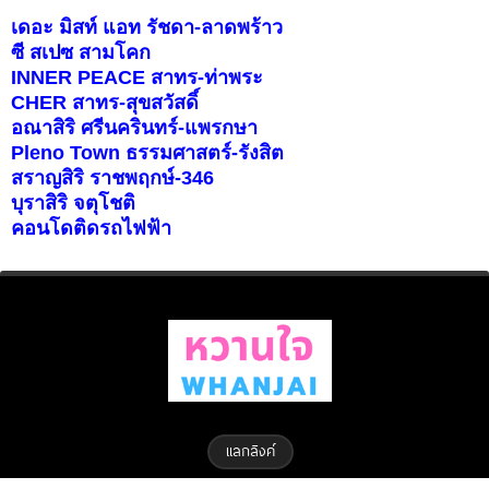
เดอะ มิสท์ แอท รัชดา-ลาดพร้าว
ซี สเปซ สามโคก
INNER PEACE สาทร-ท่าพระ
CHER สาทร-สุขสวัสดิ์
อณาสิริ ศรีนครินทร์-แพรกษา
Pleno Town ธรรมศาสตร์-รังสิต
สราญสิริ ราชพฤกษ์-346
บุราสิริ จตุโชติ
คอนโดติดรถไฟฟ้า
แลกลิงค์