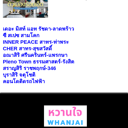
เดอะ มิสท์ แอท รัชดา-ลาดพร้าว
ซี สเปซ สามโคก
INNER PEACE สาทร-ท่าพระ
CHER สาทร-สุขสวัสดิ์
อณาสิริ ศรีนครินทร์-แพรกษา
Pleno Town ธรรมศาสตร์-รังสิต
สราญสิริ ราชพฤกษ์-346
บุราสิริ จตุโชติ
คอนโดติดรถไฟฟ้า