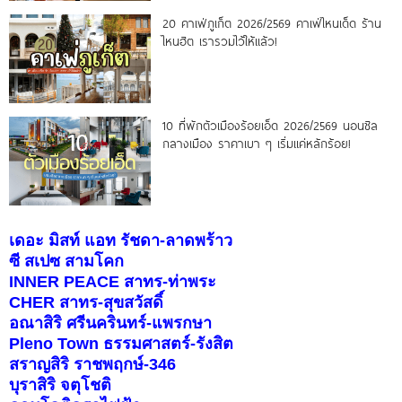
20 คาเฟ่ภูเก็ต 2026/2569 คาเฟ่ไหนเด็ด ร้าน
ไหนฮิต เรารวมไว้ให้แล้ว!
10 ที่พักตัวเมืองร้อยเอ็ด 2026/2569 นอนชิล
กลางเมือง ราคาเบา ๆ เริ่มแค่หลักร้อย!
เดอะ มิสท์ แอท รัชดา-ลาดพร้าว
ซี สเปซ สามโคก
INNER PEACE สาทร-ท่าพระ
CHER สาทร-สุขสวัสดิ์
อณาสิริ ศรีนครินทร์-แพรกษา
Pleno Town ธรรมศาสตร์-รังสิต
สราญสิริ ราชพฤกษ์-346
บุราสิริ จตุโชติ