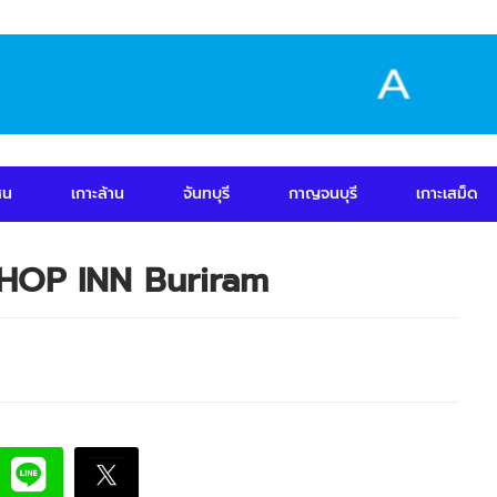
สน
เกาะล้าน
จันทบุรี
กาญจนบุรี
เกาะเสม็ด
 / HOP INN Buriram