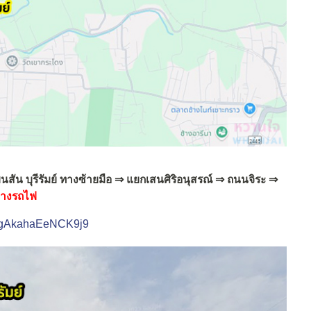
ินสัน บุรีรัมย์ ทางซ้ายมือ
⇒ แยกเสนศิริอนุสรณ์ ⇒ ถนนจิระ ⇒
ิมทางรถไฟ
AMgAkahaEeNCK9j9