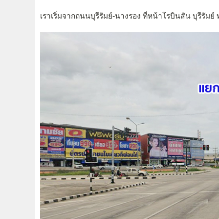
เราเริ่มจากถนนบุรีรัมย์-นางรอง ที่หน้าโรบินสัน บุรีรัมย์