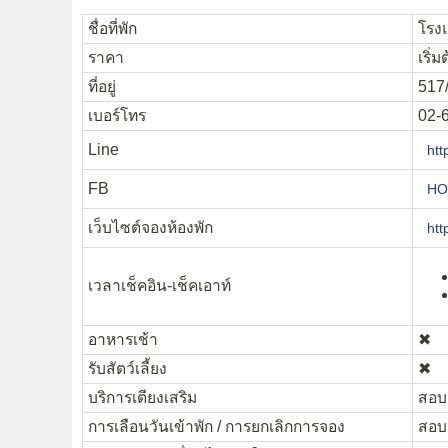
ชื่อที่พัก
โรงแ
ราคา
เริ่
ที่อยู่
517/
เบอร์โทร
02-
Line
htt
FB
HOP
เว็บไซต์จองห้องพัก
htt
เวลาเช็คอิน-เช็คเอาท์
อาหารเช้า
✖︎
รับสัตว์เลี้ยง
✖︎
บริการเตียงเสริม
สอบถ
การเลือนวันเข้าพัก / การยกเลิกการจอง
สอบถ