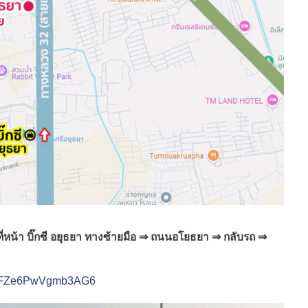
หน้า บิ๊กซี อยุธยา ทางซ้ายมือ
⇒ ถนนอโยธยา ⇒ กลับรถ ⇒
avFFZe6PwVgmb3AG6