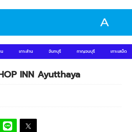
สน
เกาะล้าน
จันทบุรี
กาญจนบุรี
เกาะเสม็ด
/ HOP INN Ayutthaya