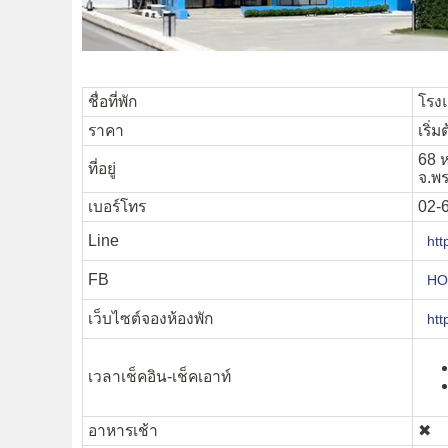
ชื่อที่พัก
โรงแ
ราคา
เริ่
68 ห
ที่อยู่
จ.พ
เบอร์โทร
02-
Line
htt
FB
HOP
เว็บไซต์จองห้องพัก
htt
เวลาเช็คอิน-เช็คเอาท์
อาหารเช้า
✖︎