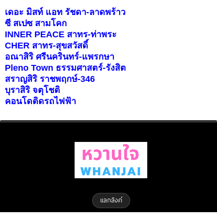
เดอะ มิสท์ แอท รัชดา-ลาดพร้าว
ซี สเปซ สามโคก
INNER PEACE สาทร-ท่าพระ
CHER สาทร-สุขสวัสดิ์
อณาสิริ ศรีนครินทร์-แพรกษา
Pleno Town ธรรมศาสตร์-รังสิต
สราญสิริ ราชพฤกษ์-346
บุราสิริ จตุโชติ
คอนโดติดรถไฟฟ้า
แลกลิงค์