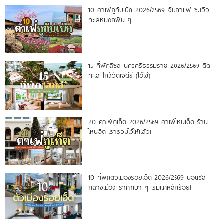
10 คาเฟ่ภูทับเบิก 2026/2569 จิบกาแฟ ชมวิว
ทะเลหมอกฟิน ๆ
15 ที่พักสิชล นครศรีธรรมราช 2026/2569 ติด
ทะเล ใกล้วัดเจดีย์ (ไอ้ไข่)
20 คาเฟ่ภูเก็ต 2026/2569 คาเฟ่ไหนเด็ด ร้าน
ไหนฮิต เรารวมไว้ให้แล้ว!
10 ที่พักตัวเมืองร้อยเอ็ด 2026/2569 นอนชิล
กลางเมือง ราคาเบา ๆ เริ่มแค่หลักร้อย!