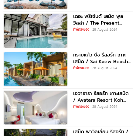
เดอะ พรีเซ้นต์ เสม็ด พูล
วิลล่า / The Present
Samed Pool Villa
ที่พักระยอง
28 August 2024
ทรายแก้ว บีช รีสอร์ท เกาะ
เสม็ด / Sai Kaew Beach
Resort Koh
ที่พักระยอง
28 August 2024
เอวาธารา รีสอร์ท เกาะเสม็ด
/ Avatara Resort Koh
Samed
ที่พักระยอง
28 August 2024
เสม็ด พาวิลเลี่ยน รีสอร์ท /