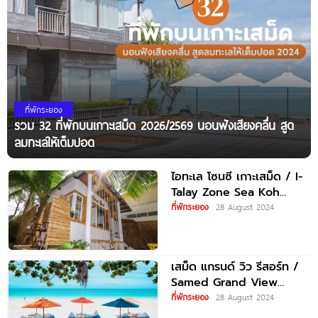
ที่พักระยอง
รวม 32 ที่พักบนเกาะเสม็ด 2026/2569 นอนฟังเสียงคลื่น สูด
ลมทะเลให้เต็มปอด
ไอทะเล โซนซี เกาะเสม็ด / I-
Talay Zone Sea Koh
Samed
ที่พักระยอง
28 August 2024
เสม็ด แกรนด์ วิว รีสอร์ท /
Samed Grand View
Resort
ที่พักระยอง
28 August 2024