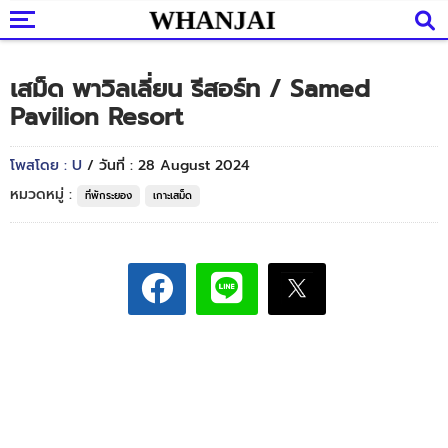
เสม็ด พาวิลเลี่ยน รีสอร์ท / Samed
Pavilion Resort
โพสโดย : U
/ วันที่ : 28 August 2024
หมวดหมู่ :
ที่พักระยอง
เกาะเสม็ด