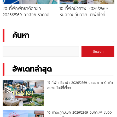
20 ที่พักพัทยาติดทะเล
10 ที่พักบึงกาฬ 2026/2569
2026/2569 วิวสวย ราคาดี
หนีความวุ่นวาย มาพักใจที่
บึงกาฬ
ค้นหา
Search
อัพเดทล่าสุด
15 ที่พักศรีราชา 2026/2569 บรรยากาศดี พัก
สบาย ใกล้ที่เที่ยว
10 คาเฟ่ภูทับเบิก 2026/2569 จิบกาแฟ ชมวิว