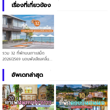
เรื่องที่เกี่ยวข้อง
รวม 32 ที่พักบนเกาะเสม็ด
2026/2569 นอนฟังเสียงคลื่น
สูดลมทะเลให้เต็มปอด
อัพเดทล่าสุด