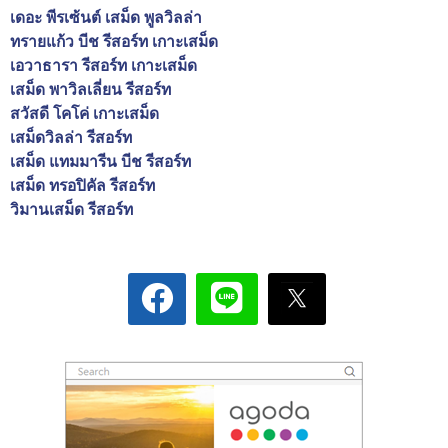
เดอะ พีรเซ้นต์ เสม็ด พูลวิลล่า
ทรายแก้ว บีช รีสอร์ท เกาะเสม็ด
เอวาธารา รีสอร์ท เกาะเสม็ด
เสม็ด พาวิลเลี่ยน รีสอร์ท
สวัสดี โคโค่ เกาะเสม็ด
เสม็ดวิลล่า รีสอร์ท
เสม็ด แทมมารีน บีช รีสอร์ท
เสม็ด ทรอปิคัล รีสอร์ท
วิมานเสม็ด รีสอร์ท