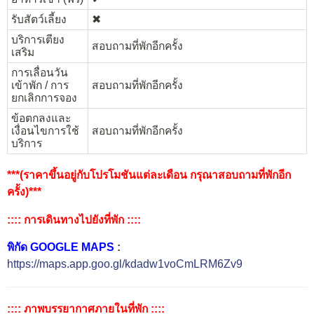
รับสัตว์เลี้ยง
✖︎
บริการเตียง
สอบถามที่พักอีกครั้ง
เสริม
การเลื่อนวัน
เข้าพัก / การ
สอบถามที่พักอีกครั้ง
ยกเลิกการจอง
ข้อตกลงและ
เงื่อนไขการใช้
สอบถามที่พักอีกครั้ง
บริการ
***(ราคาขึ้นอยู่กับโปรโมชันแต่ละเดือน กรุณาสอบถามที่พักอีก
ครั้ง)***
:::: การเดินทางไปยังที่พัก ::::
พิกัด GOOGLE MAPS
:
https://maps.app.goo.gl/kdadw1voCmLRM6Zv9
:::: ภาพบรรยากาศภายในที่พัก ::::