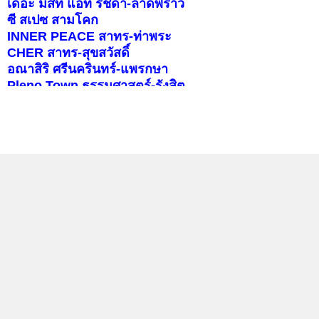
เดอะ มิสท์ แอท รัชดา-ลาดพร้าว
ซี สเปซ สามโคก
INNER PEACE สาทร-ท่าพระ
CHER สาทร-สุขสวัสดิ์
อณาสิริ ศรีนครินทร์-แพรกษา
Pleno Town ธรรมศาสตร์-รังสิต
สราญสิริ ราชพฤกษ์-346
บุราสิริ จตุโชติ
คอนโดติดรถไฟฟ้า
แลกลิงค์