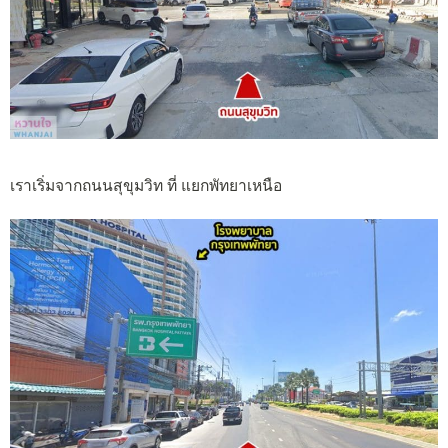
เราเริ่มจากถนนสุขุมวิท ที่ แยกพัทยาเหนือ