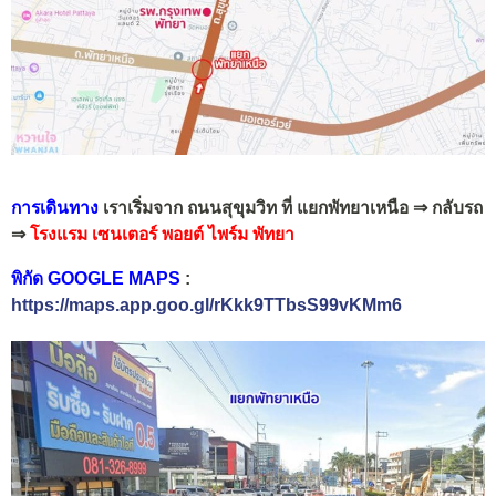
การเดินทาง
เราเริ่มจาก ถนนสุขุมวิท ที่ แยกพัทยาเหนือ ⇒ กลับรถ
⇒
โรงแรม เซนเตอร์ พอยต์ ไพร์ม พัทยา
พิกัด GOOGLE MAPS
:
https://maps.app.goo.gl/rKkk9TTbsS99vKMm6