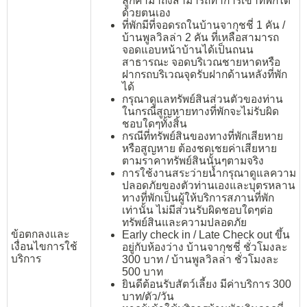
ลูกค้ามาถึงสามารถทำการเข้าที่พักได้
ด้วยตนเอง
ที่พักมีที่จอดรถในบ้านจากุชชี่ 1 คัน /
บ้านพูลวิลล่า 2 คัน ที่เหลือสามารถ
จอดแอบหน้าบ้านได้เป็นถนน
สาธารณะ จอดบริเวณชายหาดหรือ
ฝากรถบริเวณจุดรับฝากด้านหลังที่พัก
ได้
กรุณาดูแลทรัพย์สินส่วนตัวของท่าน
ในกรณีสูญหายทางที่พักจะไม่รับผิด
ชอบใดๆทั้งสิ้น
กรณีที่ทรัพย์สินของทางที่พักเสียหาย
หรือสูญหาย ต้องชดเชยค่าเสียหาย
ตามราคาทรัพย์สินนั้นๆตามจริง
การใช้งานสระว่ายน้ำกรุณาดูแลความ
ปลอดภัยของตัวท่านเองและบุตรหลาน
ทางที่พักเป็นผู้ให้บริการสภานที่พัก
เท่านั้น ไม่มีส่วนรับผิดชอบใดๆต่อ
ทรัพย์สินและความปลอดภัย
ข้อตกลงและ
Early check in / Late Check out ขึ้น
เงื่อนไขการใช้
อยู่กับห้องว่าง บ้านจากุชชี่ ชั่วโมงละ
บริการ
300 บาท / บ้านพูลวิลล่า ชั่วโมงละ
500 บาท
ยินดีต้อนรับสัตว์เลี้ยง มีค่าบริการ 300
บาท/ตัว/วัน