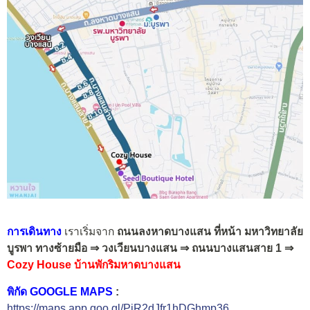
การเดินทาง
เราเริ่มจาก
ถนนลงหาดบางแสน ที่หน้า มหาวิทยาลัย
บูรพา ทางซ้ายมือ
⇒ วงเวียนบางแสน ⇒ ถนนบางแสนสาย 1 ⇒
Cozy House บ้านพักริมหาดบางแสน
พิกัด GOOGLE MAPS
:
https://maps.app.goo.gl/PjR2dJfr1hDGhmp36