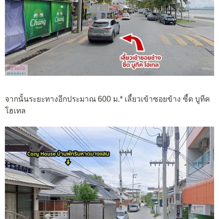
จากนั้นระยะทางอีกประมาณ 600 ม.* เลี้ยวเข้าซอยข้าง ซี้ด บูทีค
โฮเทล