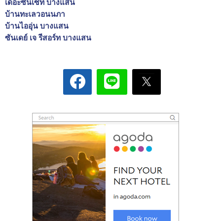
เดอะซันเซ็ท บางแสน
บ้านทะเลวอนนภา
บ้านไออุ่น บางแสน
ซันเดย์ เจ รีสอร์ท บางแสน