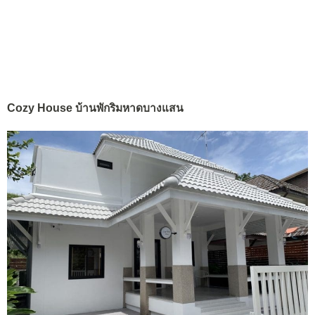
Cozy House บ้านพักริมหาดบางแสน