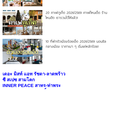
20 คาเฟ่ภูเก็ต 2026/2569 คาเฟ่ไหนเด็ด ร้าน
ไหนฮิต เรารวมไว้ให้แล้ว!
10 ที่พักตัวเมืองร้อยเอ็ด 2026/2569 นอนชิล
กลางเมือง ราคาเบา ๆ เริ่มแค่หลักร้อย!
เดอะ มิสท์ แอท รัชดา-ลาดพร้าว
ซี สเปซ สามโคก
INNER PEACE สาทร-ท่าพระ
CHER สาทร-สุขสวัสดิ์
อณาสิริ ศรีนครินทร์-แพรกษา
Pleno Town ธรรมศาสตร์-รังสิต
สราญสิริ ราชพฤกษ์-346