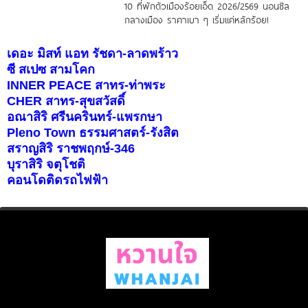
10 ที่พักตัวเมืองร้อยเอ็ด 2026/2569 นอนชิล
กลางเมือง ราคาเบา ๆ เริ่มแค่หลักร้อย!
เดอะ มิสท์ แอท รัชดา-ลาดพร้าว
ซี สเปซ สามโคก
INNER PEACE สาทร-ท่าพระ
CHER สาทร-สุขสวัสดิ์
อณาสิริ ศรีนครินทร์-แพรกษา
Pleno Town ธรรมศาสตร์-รังสิต
สราญสิริ ราชพฤกษ์-346
บุราสิริ จตุโชติ
คอนโดติดรถไฟฟ้า