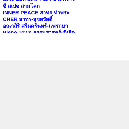
ซี สเปซ สามโคก
INNER PEACE สาทร-ท่าพระ
CHER สาทร-สุขสวัสดิ์
อณาสิริ ศรีนครินทร์-แพรกษา
Pleno Town ธรรมศาสตร์-รังสิต
สราญสิริ ราชพฤกษ์-346
บุราสิริ จตุโชติ
คอนโดติดรถไฟฟ้า
แลกลิงค์