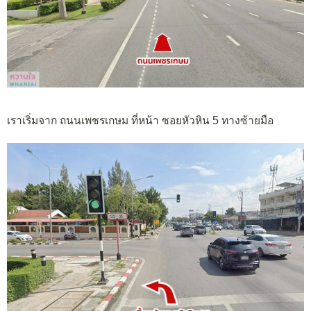
เราเริ่มจาก ถนนเพชรเกษม ที่หน้า ซอยหัวหิน 5 ทางซ้ายมือ