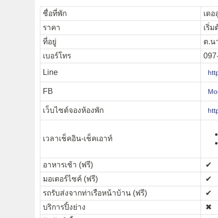
ชื่อที่พัก
เดอล
ราคา
เริ่
ที่อยู่
ต.นา
เบอร์โทร
097
Line
htt
FB
Moo
เว็บไซต์จองห้องพัก
htt
เวลาเช็คอิน-เช็คเอาท์
อาหารเช้า (ฟรี)
✔︎
มอเตอร์ไซค์ (ฟรี)
✔︎
รถรับส่งจากท่าเรือหน้าบ้าน (ฟรี)
✔︎
บริการปิ้งย่าง
✖︎