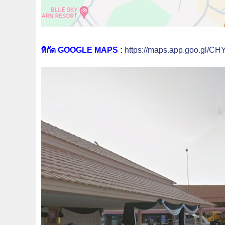
พิกัด GOOGLE MAPS
:
https://maps.app.goo.gl/