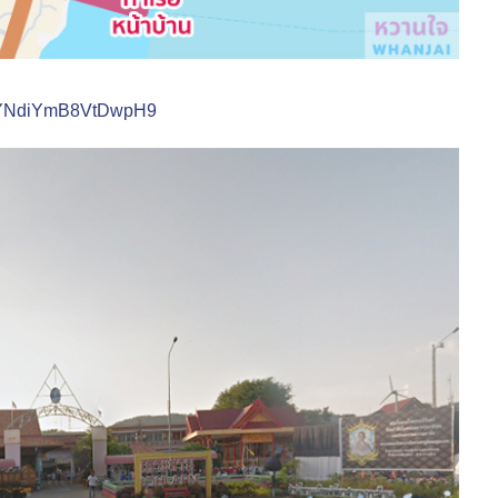
CHYNdiYmB8VtDwpH9