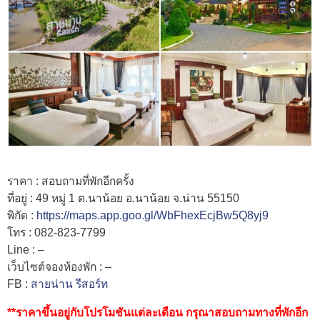
ราคา : สอบถามที่พักอีกครั้ง
ที่อยู่ : 49 หมู่ 1 ต.นาน้อย อ.นาน้อย จ.น่าน 55150
พิกัด :
https://maps.app.goo.gl/WbFhexEcjBw5Q8yj9
โทร : 082-823-7799
Line : –
เว็บไซต์จองห้องพัก : –
FB :
สายน่าน รีสอร์ท
**ราคาขึ้นอยู่กับโปรโมชันแต่ละเดือน กรุณาสอบถามทางที่พักอีก