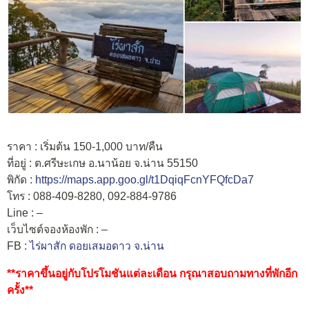
ราคา : เริ่มต้น 150-1,000 บาท/คืน
ที่อยู่ : ต.ศรีษะเกษ อ.นาน้อย จ.น่าน 55150
พิกัด :
https://maps.app.goo.gl/t1DqiqFcnYFQfcDa7
โทร : 088-409-8280, 092-884-9786
Line : –
เว็บไซต์จองห้องพัก : –
FB :
ไร่ผาสัก ดอยเสมอดาว จ.น่าน
**ราคาขึ้นอยู่กับโปรโมชันแต่ละเดือน กรุณาสอบถามทางที่พักอีก
ครั้ง**