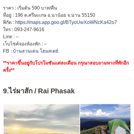
ราคา : เริ่มต้น 590 บาท/คืน
ที่อยู่ : 196 ต.ศรีษะเกษ อ.นาน้อย จ.น่าน 55150
พิกัด :
https://maps.app.goo.gl/BTyoUwXoWNcKa42o7
โทร : 093-247-9616
Line : –
เว็บไซต์จองห้องพัก : –
FB :
บ้านสวนเด่น โฮมสเตย์
**ราคาขึ้นอยู่กับโปรโมชันแต่ละเดือน กรุณาสอบถามทางที่พักอีก
ครั้ง**
9.ไร่ผาสัก / Rai Phasak