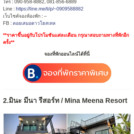
โทร : 090-958-8882, 081-856-6889
Line :
https://line.me/ti/p/~0909588882
เว็บไซต์จองห้องพัก : –
FB :
ดอยเสมอดาวโฮสเทล
**ราคาขึ้นอยู่กับโปรโมชันแต่ละเดือน กรุณาสอบถามทางที่พักอีก
ครั้ง**
จองที่พักออนไลน์ได้ที่นี่
2.มินะ มีนา รีสอร์ท / Mina Meena Resort