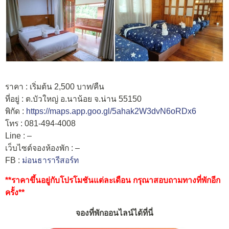
ราคา : เริ่มต้น 2,500 บาท/คืน
ที่อยู่ : ต.บัวใหญ่ อ.นาน้อย จ.น่าน 55150
พิกัด :
https://maps.app.goo.gl/5ahak2W3dvN6oRDx6
โทร : 081-494-4008
Line : –
เว็บไซต์จองห้องพัก : –
FB :
ม่อนธารารีสอร์ท
**ราคาขึ้นอยู่กับโปรโมชันแต่ละเดือน กรุณาสอบถามทางที่พักอีก
ครั้ง**
จองที่พักออนไลน์ได้ที่นี่