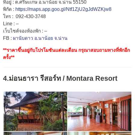
ที่อยู่ : ต.ศรีษะเกษ อ.นาน้อย จ.น่าน 55150
พิกัด :
https://maps.app.goo.gl/Ntf1ZjU2gJdWZKjw8
โทร : 092-430-3748
Line : –
เว็บไซต์จองห้องพัก : –
FB :
ผานับดาว อ.นาน้อย จ.น่าน
**ราคาขึ้นอยู่กับโปรโมชันแต่ละเดือน กรุณาสอบถามทางที่พักอีก
ครั้ง**
4.ม่อนธารา รีสอร์ท / Montara Resort