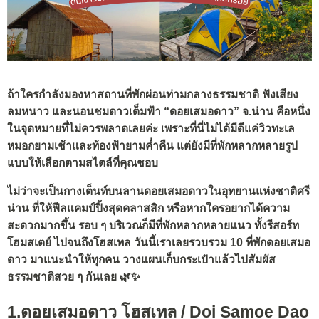
ถ้าใครกำลังมองหาสถานที่พักผ่อนท่ามกลางธรรมชาติ ฟังเสียง
ลมหนาว และนอนชมดาวเต็มฟ้า “ดอยเสมอดาว” จ.น่าน คือหนึ่ง
ในจุดหมายที่ไม่ควรพลาดเลยค่ะ เพราะที่นี่ไม่ได้มีดีแค่วิวทะเล
หมอกยามเช้าและท้องฟ้ายามค่ำคืน แต่ยังมีที่พักหลากหลายรูป
แบบให้เลือกตามสไตล์ที่คุณชอบ
ไม่ว่าจะเป็นกางเต็นท์บนลานดอยเสมอดาวในอุทยานแห่งชาติศรี
น่าน ที่ให้ฟีลแคมป์ปิ้งสุดคลาสสิก หรือหากใครอยากได้ความ
สะดวกมากขึ้น รอบ ๆ บริเวณก็มีที่พักหลากหลายแนว ทั้งรีสอร์ท
โฮมสเตย์ ไปจนถึงโฮสเทล วันนี้เราเลยรวบรวม 10 ที่พักดอยเสมอ
ดาว มาแนะนำให้ทุกคน วางแผนเก็บกระเป๋าแล้วไปสัมผัส
ธรรมชาติสวย ๆ กันเลย 🌿✨
1.ดอยเสมอดาว โฮสเทล / Doi Samoe Dao