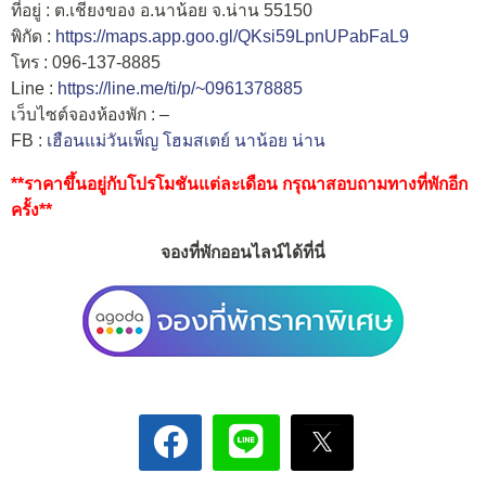
ที่อยู่ : ต.เชียงของ อ.นาน้อย จ.น่าน 55150
พิกัด :
https://maps.app.goo.gl/QKsi59LpnUPabFaL9
โทร : 096-137-8885
Line :
https://line.me/ti/p/~0961378885
เว็บไซต์จองห้องพัก : –
FB :
เฮือนแม่วันเพ็ญ โฮมสเตย์ นาน้อย น่าน
**ราคาขึ้นอยู่กับโปรโมชันแต่ละเดือน กรุณาสอบถามทางที่พักอีก
ครั้ง**
จองที่พักออนไลน์ได้ที่นี่