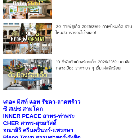
20 คาเฟ่ภูเก็ต 2026/2569 คาเฟ่ไหนเด็ด ร้าน
ไหนฮิต เรารวมไว้ให้แล้ว!
10 ที่พักตัวเมืองร้อยเอ็ด 2026/2569 นอนชิล
กลางเมือง ราคาเบา ๆ เริ่มแค่หลักร้อย!
เดอะ มิสท์ แอท รัชดา-ลาดพร้าว
ซี สเปซ สามโคก
INNER PEACE สาทร-ท่าพระ
CHER สาทร-สุขสวัสดิ์
อณาสิริ ศรีนครินทร์-แพรกษา
Pleno Town ธรรมศาสตร์-รังสิต