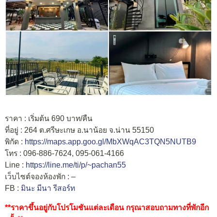
ราคา : เริ่มต้น 690 บาท/คืน
ที่อยู่ : 264 ต.ศรีษะเกษ อ.นาน้อย จ.น่าน 55150
พิกัด :
https://maps.app.goo.gl/MbXWqAC3TQN5NUTB9
โทร : 096-886-7624, 095-061-4166
Line :
https://line.me/ti/p/~pachan55
เว็บไซต์จองห้องพัก : –
FB :
มินะ มีนา รีสอร์ท
**ราคาขึ้นอยู่กับโปรโมชันแต่ละเดือน กรุณาสอบถามทางที่พักอีก